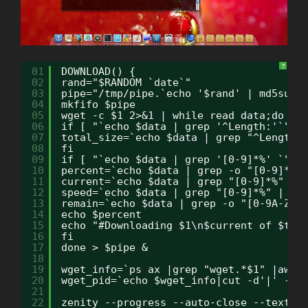
?
01
DOWNLOAD() {
02
rand="$RANDOM `date`"
03
pipe="/tmp/pipe.`echo '$rand' | md5sum 
04
mkfifo $pipe
05
wget -c $1 2>&1 | while read data;do
06
if [ "`echo $data | grep '^Length:'`" ]
07
total_size=`echo $data | grep "^Length:
08
fi
09
if [ "`echo $data | grep '[0-9]*%' `" ]
10
percent=`echo $data | grep -o "[0-9]*%"
11
current=`echo $data | grep "[0-9]*%" | 
12
speed=`echo $data | grep "[0-9]*%" | se
13
remain=`echo $data | grep -o "[0-9A-Za-
14
echo $percent
15
echo "#Downloading $1\n$current of $tot
16
fi
17
done > $pipe &
18
19
wget_info=`ps ax |grep "wget.*$1" |awk 
20
wget_pid=`echo $wget_info|cut -d'|' -f1
21
22
zenity --progress --auto-close --text="