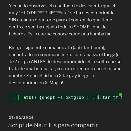
Y cuando observas el resultado te das cuenta que el
muy *HIJO DE ****PIiiI*****uta* se ha descomprimido
SIN crear un directorio para el contenido que tiene
dentro, o sea, ha dejado todo tu $HOME lleno de
ficheros. Es lo que se conoce como una bomba tar.
Bien, el siguiente comando atb (anti-tar-bomb),
encontrado en commandlinefu.com, analiza el tar.gz (o
.bz2 o .tgz) ANTES de descomprimirlo. Si resulta que se
trata de una bomba tar, crea un directorio con el mismo
nombre X que el fichero X.tar.gz y luego lo
descomprime en X. Magia!
?
1
atb() {shopt -s extglob ; l=$(tar tf $1)
PUBLICADO
27/02/2026
EL
Script de Nautilus para compartir