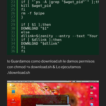
23
if [ "`ps -A |grep "$wget_pid"`" ];then
24
kill $wget_pid
25
fi
26
rm -f $pipe
27
}
28
29
if [ $1 ];then
30
DOWNLOAD "$1"
31
else
32
dllink=$(zenity --entry --text "Your do
33
if [ $dllink ];then
34
DOWNLOAD "$dllink"
35
fi
36
fi
lo Guardamos como download.sh le damos permisos
con chmod +x download.sh & Lo ejecutamos
./download.sh