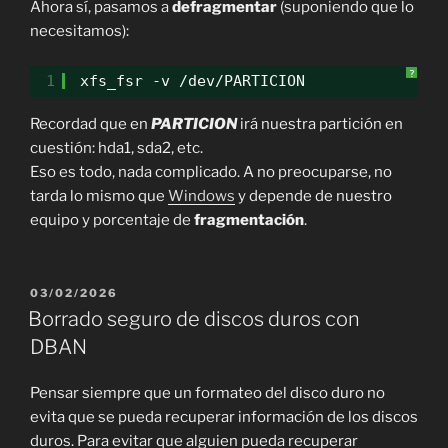
Ahora sí, pasamos a
defragmentar
(suponiendo que lo
necesitamos):
?
1
xfs_fsr -v /dev/PARTICION
Recordad que en
PARTICION
irá nuestra partición en
cuestión: hda1, sda2, etc.
Eso es todo, nada complicado. A no preocuparse, no
tarda lo mismo que
Windows
y depende de nuestro
equipo y porcentaje de
fragmentación
.
PUBLICADO
03/02/2026
EL
Borrado seguro de discos duros con
DBAN
Pensar siempre que un formateo del disco duro no
evita que se pueda recuperar información de los discos
duros. Para evitar que alguien pueda recuperar