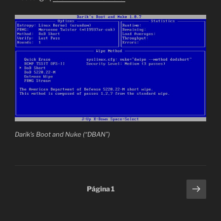
Darik’s Boot and Nuke (“DBAN”)
Paginación
Sigu
Página
1
pági
de
entradas