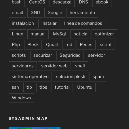
bash
CentOS
descarga
DNS
ebook
email
GNU
Google
herramienta
instalacion
instalar
linea de comandos
Linux
manual
MySql
noticia
optimizar
Php
Plesk
Qmail
red
Redes
script
scripts
securizar
Seguridad
servidor
servidores
servidor web
shell
sistema operativo
solucion plesk
spam
ssh
tip
tips
tutorial
Ubuntu
Windows
SYSADMIN MAP