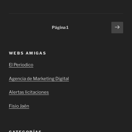
Paginación
Sigu
Página
1
pági
de
entradas
WEBS AMIGAS
El Periodico
Agencia de Marketing Digital
Alertas licitaciones
Fisio Jaén