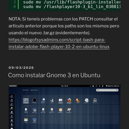
3
sudo mv /usr/lib/flashplugin-installer/l
4
sudo mv /flashplayer10-3_b1_lin_030811/l
NOTA: Si teneis problemas con los PATCH consultar el
artículo anterior porque los paths son los mismos pero
usando el nuevo .tar.gz (evidentemente).
https://blogofsysadmins.com/script-bash-para-
instalar-adobe-flash-player-10-2-en-ubuntu-linux
PUBLICADO
09/03/2026
EL
Como instalar Gnome 3 en Ubuntu