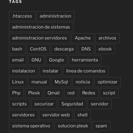
TAGS
.htaccess
administracion
administracion de sistemas
administracion servidores
Apache
archivos
bash
CentOS
descarga
DNS
ebook
email
GNU
Google
herramienta
instalacion
instalar
linea de comandos
Linux
manual
MySql
noticia
optimizar
Php
Plesk
Qmail
red
Redes
script
scripts
securizar
Seguridad
servidor
servidores
servidor web
shell
sistema operativo
solucion plesk
spam