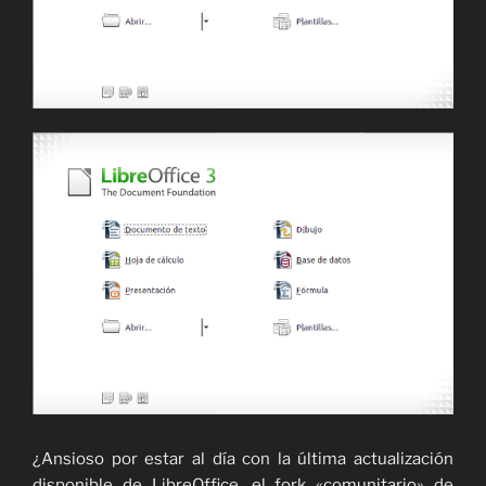
¿Ansioso por estar al día con la última actualización
disponible de LibreOffice, el fork «comunitario» de