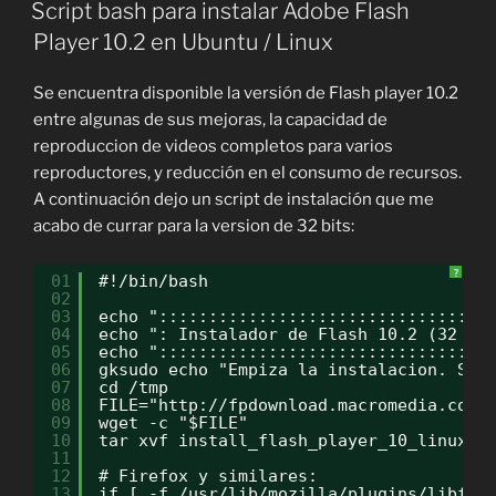
EL
Script bash para instalar Adobe Flash
Player 10.2 en Ubuntu / Linux
Se encuentra disponible la versión de Flash player 10.2
entre algunas de sus mejoras, la capacidad de
reproduccion de videos completos para varios
reproductores, y reducción en el consumo de recursos.
A continuación dejo un script de instalación que me
acabo de currar para la version de 32 bits:
?
01
#!/bin/bash
02
03
echo ":::::::::::::::::::::::::::::::::
04
echo ": Instalador de Flash 10.2 (32 bi
05
echo ":::::::::::::::::::::::::::::::::
06
gksudo echo "Empiza la instalacion. Se 
07
cd /tmp
08
FILE="http://fpdownload.macromedia.com/
09
wget -c "$FILE"
10
tar xvf install_flash_player_10_linux.t
11
12
# Firefox y similares:
13
if [ -f /usr/lib/mozilla/plugins/libfla