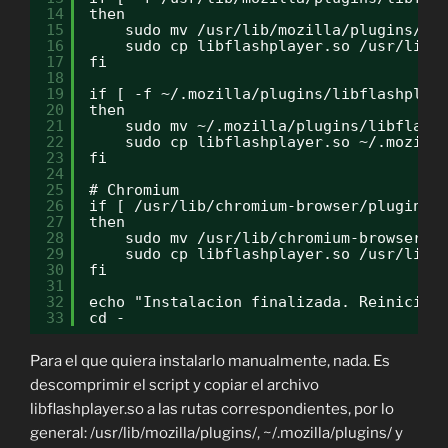
14
then
15
sudo mv /usr/lib/mozilla/plugins/li
16
sudo cp libflashplayer.so /usr/lib/
17
fi
18
19
if [ -f ~/.mozilla/plugins/libflashplay
20
then
21
sudo mv ~/.mozilla/plugins/libflash
22
sudo cp libflashplayer.so ~/.mozill
23
fi
24
25
# Chromium
26
if [ /usr/lib/chromium-browser/plugins 
27
then
28
sudo mv /usr/lib/chromium-browser/p
29
sudo cp libflashplayer.so /usr/lib/
30
fi
31
32
echo "Instalacion finalizada. Reinicie"
33
cd -
Para el que quiera instalarlo manualmente, nada. Es
descomprimir el script y copiar el archivo
libflashplayer.so a las rutas correspondientes, por lo
general: /usr/lib/mozilla/plugins/, ~/.mozilla/plugins/ y