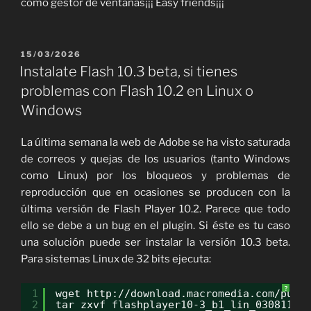
como gestor de ventanas¡¡¡ Easy friends¡¡¡
PUBLICADO
15/03/2026
EL
Instalate Flash 10.3 beta, si tienes
problemas con Flash 10.2 en Linux o
Windows
La última semana la web de Adobe se ha visto saturada
de correos y quejas de los usuarios (tanto Windows
como Linux) por los bloqueos y problemas de
reproducción que en ocasiones se producen con la
última versión de Flash Player 10.2. Parece que todo
ello se debe a un bug en el plugin. Si éste es tu caso
una solución puede ser instalar la versión 10.3 beta.
Para sistemas Linux de 32 bits ejecuta:
?
1
wget http://download.macromedia.com/pub/
2
tar zxvf flashplayer10-3_b1_lin_030811.t