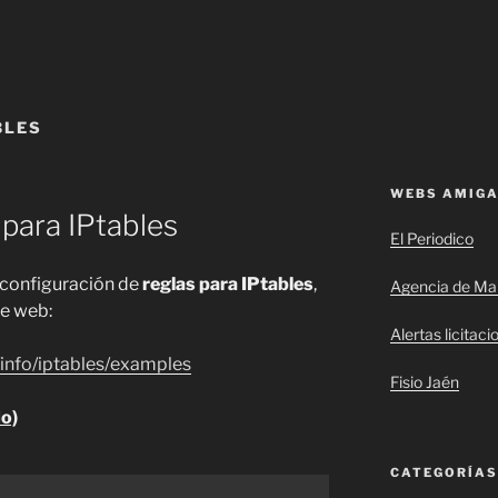
BLES
WEBS AMIG
 para IPtables
El Periodico
 configuración de
reglas para IPtables
,
Agencia de Mar
te web:
Alertas licitaci
g/info/iptables/examples
Fisio Jaén
do)
CATEGORÍAS