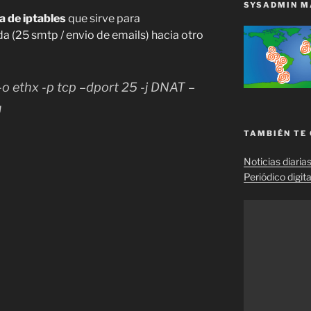
SYSADMIN M
a de iptables
que sirve para
da (25 smtp / envio de emails) hacia otro
-o ethx -p tcp –dport 25 -j DNAT –
u
TAMBIÉN TE
Noticias diaria
Periódico digita