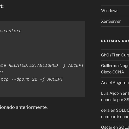
t:
Windows
XenServer
-restore

ULTIMOS CO
GhOsTi
en
Cur
Guillermo Nog
te RELATED,ESTABLISHED -j ACCEPT

Cisco CCNA
T

tcp --dport 22 -j ACCEPT

Anael Angel
e
Luis Aljobin
en
conecta por S
ionado anteriormente.
celia
en
SOLUCI
compartir cone
Òscar
en
SOLUC