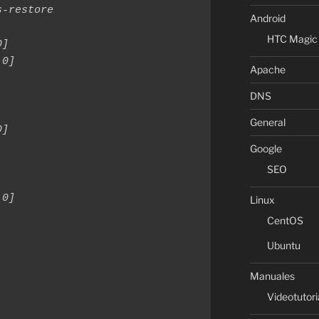
-restore

Android
HTC Magic
]

0]

Apache
DNS
General
]

Google
SEO
0]

Linux
CentOS
Ubuntu
Manuales
Videotutori