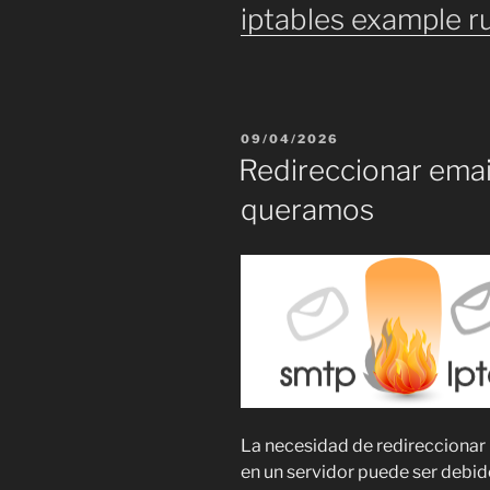
iptables example r
PUBLICADO
09/04/2026
EL
Redireccionar email
queramos
La necesidad de redireccionar h
en un servidor puede ser debido