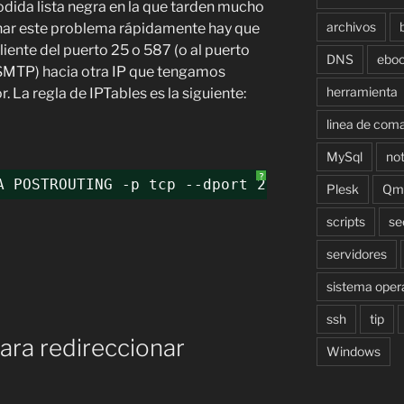
dida lista negra en la que tarden mucho
archivos
cionar este problema rápidamente hay que
liente del puerto 25 o 587 (o al puerto
DNS
ebo
SMTP) hacia otra IP que tengamos
herramienta
. La regla de IPTables es la siguiente:
linea de com
MySql
not
?
A POSTROUTING -p tcp --dport 25 -j SNAT --to-
Plesk
Qma
scripts
se
servidores
sistema oper
ssh
tip
ara redireccionar
Windows