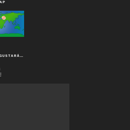
AP
 GUSTARÁ…
s
l