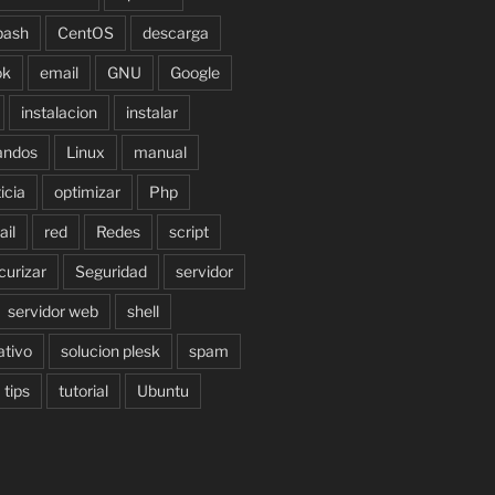
bash
CentOS
descarga
ok
email
GNU
Google
instalacion
instalar
andos
Linux
manual
icia
optimizar
Php
source AQUI-LA-NUEVA-IP
il
red
Redes
script
curizar
Seguridad
servidor
servidor web
shell
ativo
solucion plesk
spam
tips
tutorial
Ubuntu