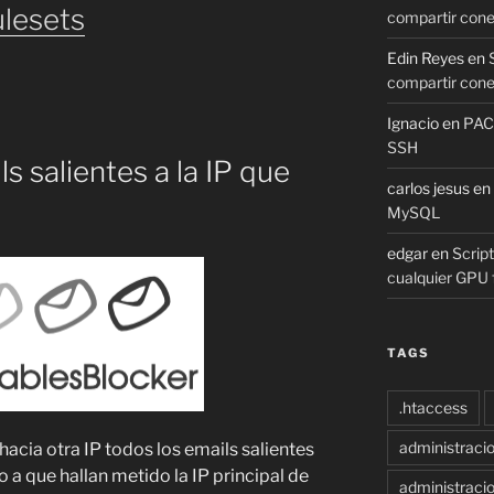
ulesets
compartir cone
Edin Reyes
en
compartir cone
Ignacio
en
PAC 
SSH
s salientes a la IP que
carlos jesus
en
MySQL
edgar
en
Script
cualquier GPU f
TAGS
.htaccess
administraci
acia otra IP todos los emails salientes
 a que hallan metido la IP principal de
administracio