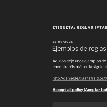
ETIQUETA:
REGLAS IPTA
PUBLICADO
12/06/2026
EL
Ejemplos de reglas
Aqui os dejo unos ejemplos de
encontraréis más en la siguien
http://danieldegraaf.afraid.or
Accept-all policy (Aceptar to