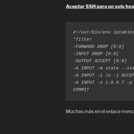
Aceptar SSH para un solo hos
#!/usr/bin/env iptables
*filter

:FORWARD DROP [0:0]

:INPUT DROP [0:0]

:OUTPUT ACCEPT [0:0]

-A INPUT -m state --sta
-A INPUT -i lo -j ACCEP
-A INPUT -s 1.8.9.7 -p 
COMMIT
Muchas más en el enlace menc