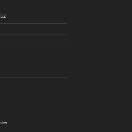
 G2
ales