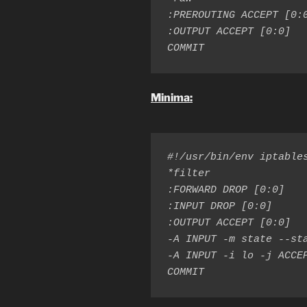
:PREROUTING ACCEPT [0:0
:OUTPUT ACCEPT [0:0]

COMMIT
Minima:
#!/usr/bin/env iptables
*filter

:FORWARD DROP [0:0]

:INPUT DROP [0:0]

:OUTPUT ACCEPT [0:0]

-A INPUT -m state --sta
-A INPUT -i lo -j ACCEP
COMMIT