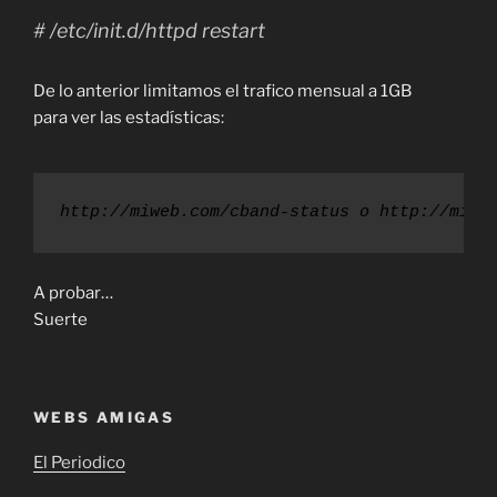
# /etc/init.d/httpd restart
De lo anterior limitamos el trafico mensual a 1GB
para ver las estadísticas:
http://miweb.com/cband-status o http://miwe
A probar…
Suerte
WEBS AMIGAS
El Periodico