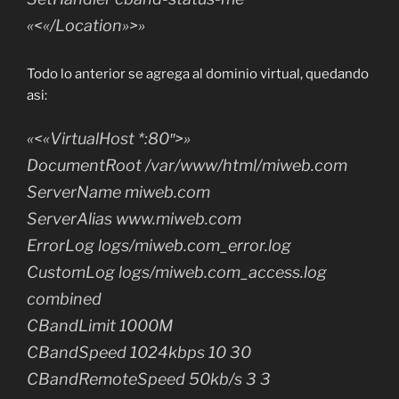
«<«/Location»>»
Todo lo anterior se agrega al dominio virtual, quedando
asi:
«<«VirtualHost *:80″>»
DocumentRoot /var/www/html/miweb.com
ServerName miweb.com
ServerAlias www.miweb.com
ErrorLog logs/miweb.com_error.log
CustomLog logs/miweb.com_access.log
combined
CBandLimit 1000M
CBandSpeed 1024kbps 10 30
CBandRemoteSpeed 50kb/s 3 3