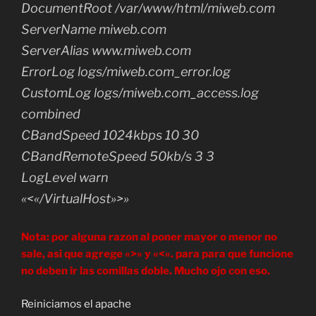
DocumentRoot /var/www/html/miweb.com
ServerName miweb.com
ServerAlias www.miweb.com
ErrorLog logs/miweb.com_error.log
CustomLog logs/miweb.com_access.log
combined
CBandSpeed 1024kbps 10 30
CBandRemoteSpeed 50kb/s 3 3
LogLevel warn
«<«/VirtualHost»>»
Nota: por alguna razon al poner mayor o menor no
sale, asi que agrege «>» y «<«. para para que funcione
no deben ir las comillas doble. Mucho ojo con eso.
Reiniciamos el apache