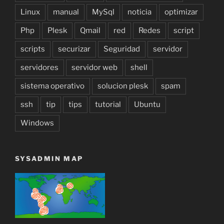
Linux
manual
MySql
noticia
optimizar
Php
Plesk
Qmail
red
Redes
script
scripts
securizar
Seguridad
servidor
servidores
servidor web
shell
sistema operativo
solucion plesk
spam
ssh
tip
tips
tutorial
Ubuntu
Windows
SYSADMIN MAP