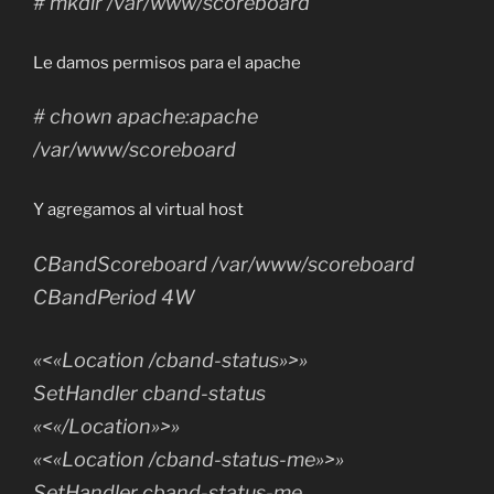
# mkdir /var/www/scoreboard
Le damos permisos para el apache
# chown apache:apache
/var/www/scoreboard
Y agregamos al virtual host
CBandScoreboard /var/www/scoreboard
CBandPeriod 4W
«<«Location /cband-status»>»
SetHandler cband-status
«<«/Location»>»
«<«Location /cband-status-me»>»
SetHandler cband-status-me