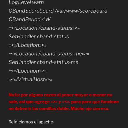
LogLevel warn
CBandScoreboard /var/www/scoreboard
CBandPeriod 4W
«<«Location /cband-status»>»
SetHandler cband-status
«<«/Location»>»
«<«Location /cband-status-me»>»
SetHandler cband-status-me
«<«/Location»>»
«<«/VirtualHost»>»
Nota: por alguna razon al poner mayor o menor no
sale, asi que agrege «>» y «<«. para para que funcione
no deben ir las comillas doble. Mucho ojo con eso.
Reiniciamos el apache