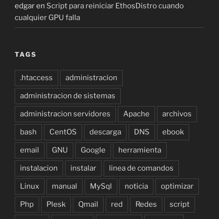
edgar
en
Script para reiniciar EthosDistro cuando
cualquier GPU falla
TAGS
.htaccess
administracion
administracion de sistemas
administracion servidores
Apache
archivos
bash
CentOS
descarga
DNS
ebook
email
GNU
Google
herramienta
instalacion
instalar
linea de comandos
Linux
manual
MySql
noticia
optimizar
Php
Plesk
Qmail
red
Redes
script